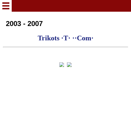
WILLKOMMEN
2003 - 2007
Trikots ·T· ··Com·
2025 - 2030
2021 - 2025
2015 - 2020
2010 - 2014
2007 - 2010
2003 - 2007