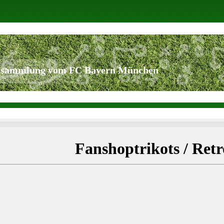
tsammlung vom FC Bayern München
Fanshoptrikots / Retr