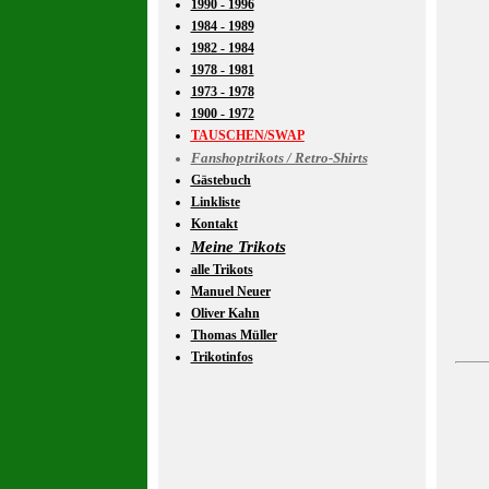
1990 - 1996
1984 - 1989
1982 - 1984
1978 - 1981
1973 - 1978
1900 - 1972
TAUSCHEN/SWAP
Fanshoptrikots / Retro-Shirts
Gästebuch
Linkliste
Kontakt
Meine Trikots
alle Trikots
Manuel Neuer
Oliver Kahn
Thomas Müller
Trikotinfos