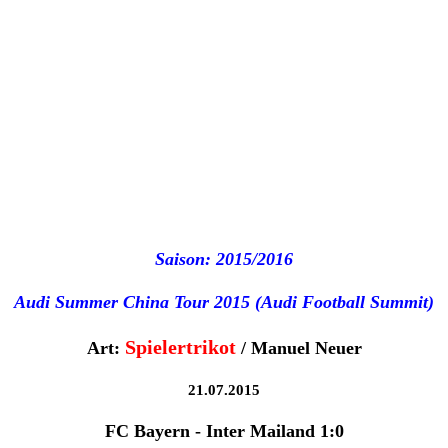
2002 - 2004
1996 - 2002
1990 - 1996
1984 - 1989
Saison: 2015/2016
1982 - 1984
Audi Summer China Tour 2015 (Audi Football Summit)
1978 - 1981
Spielertrikot
Art:
/ Manuel Neuer
1973 - 1978
21.07.2015
FC Bayern - Inter Mailand 1:0
1900 - 1972