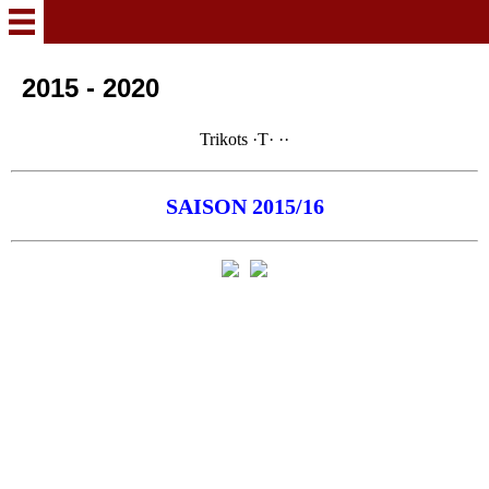
WILLKOMMEN
2015 - 2020
2025 - 2030
Trikots ·T· ··
2021 - 2025
SAISON 2015/16
2015 - 2020
2010 - 2014
2007 - 2010
2003 - 2007