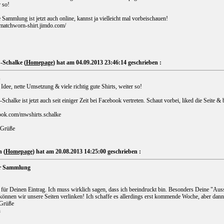
 so!
Sammlung ist jetzt auch online, kannst ja vielleicht mal vorbeischauen!
/matchworn-shirt.jimdo.com/
Schalke (
Homepage
) hat am 04.09.2013 23:46:14 geschrieben :
S
Idee, nette Umsetzung & viele richtig gute Shirts, weiter so!
halke ist jetzt auch seit einiger Zeit bei Facebook vertreten. Schaut vorbei, liked die Seite &
ook.com/mwshirts.schalke
 Grüße
n (
Homepage
) hat am 20.08.2013 14:25:00 geschrieben :
r Sammlung
für Deinen Eintrag. Ich muss wirklich sagen, dass ich beeindruckt bin. Besonders Deine "Ausst
önnen wir unsere Seiten verlinken! Ich schaffe es allerdings erst kommende Woche, aber dann
 Grüße
n