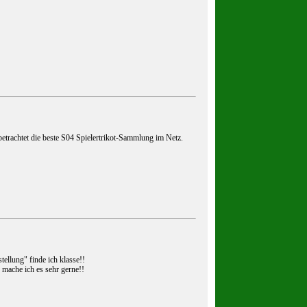
 betrachtet die beste S04 Spielertrikot-Sammlung im Netz.
ellung" finde ich klasse!!
 mache ich es sehr gerne!!