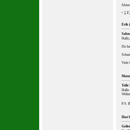
Aktuel
<
1
2
Erik 
Sahn
Hallo,
Du ha
Schau
Viele
Matze
Toll
Hallo 
Weltm
P.S. 
Hasi 
Geile