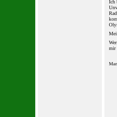
Ich
Unve
Rad
komm
Oly
Mei
Wer
mir 
Man