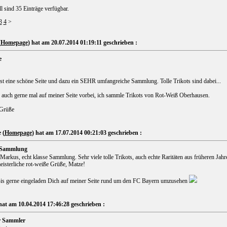
l sind 35 Einträge verfügbar.
3
4
>
(
Homepage
) hat am 20.07.2014 01:19:11 geschrieben :
e
st eine schöne Seite und dazu ein SEHR umfangreiche Sammlung. Tolle Trikots sind dabei...
 auch gerne mal auf meiner Seite vorbei, ich sammle Trikots von Rot-Weiß Oberhausen.
 Grüße
 (
Homepage
) hat am 17.07.2014 00:21:03 geschrieben :
e Sammlung
Markus, echt klasse Sammlung. Sehr viele tolle Trikots, auch echte Raritäten aus früheren Jah
eisterliche rot-weiße Grüße, Matze!
Bis gerne eingeladen Dich auf meiner Seite rund um den FC Bayern umzusehen
hat am 10.04.2014 17:46:28 geschrieben :
r Sammler