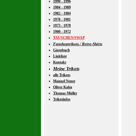
1990 - 1996
1984 - 1989
1982 - 1984
1978 - 1981
1973 - 1978
1900 - 1972
TAUSCHEN/SWAP
Fanshoptrikots / Retro-Shirts
Gästebuch
Linkliste
Kontakt
Meine Trikots
alle Trikots
Manuel Neuer
Oliver Kahn
Thomas Müller
Trikotinfos