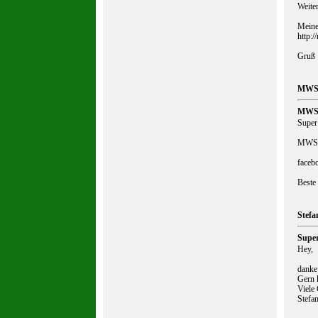
Weiter
Meine 
http:/
Gruß
MWS-
MW
Super 
MWS-Sc
faceb
Beste
Stefa
Supe
Hey,
danke 
Gern k
Viele
Stefa