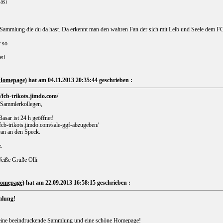
asi
 Sammlung die du da hast. Da erkennt man den wahren Fan der sich mit Leib und Seele dem FC
 so
si
Homepage
) hat am 04.11.2013 20:35:44 geschrieben :
//fcb-trikots.jimdo.com/
 Sammlerkollegen,
Basar ist 24 h geöffnet!
/fcb-trikots.jimdo.com/sale-ggf-abzugeben/
ran an den Speck.
.
eiße Grüße Olli
omepage
) hat am 22.09.2013 16:58:15 geschrieben :
lung!
eine beeindruckende Sammlung und eine schöne Homepage!