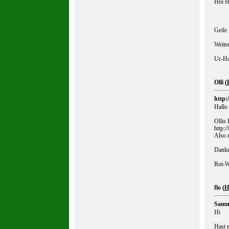
Hoi H
Geile
Weiter
Ur-Ha
Olli (
http:
Hallo
Ollis 
http:/
Also 
Danke
Rot-W
flo (
H
Samm
Hi
Hast 