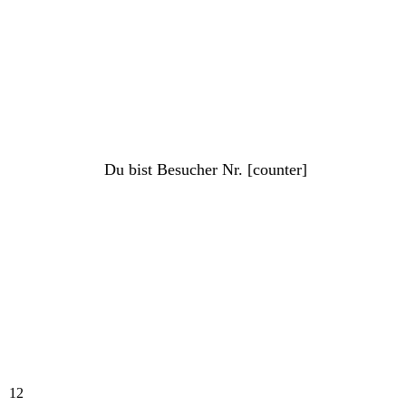
Manuel Neuer
Oliver Kahn
Thomas Müller
Trikotinfos
Du bist Besucher Nr. [counter]
12