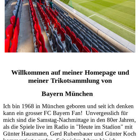
2002 - 2004
1996 - 2002
1990 - 1996
1984 - 1989
Willkommen auf meiner Homepage und
meiner Trikotsammlung von
1982 - 1984
Bayern München
1978 - 1981
Ich bin 1968 in München geboren und seit ich denken
kann ein grosser FC Bayern Fan! Unvergesslich für
1973 - 1978
mich sind die Samstag-Nachmittage in den 80er Jahren,
als die Spiele live im Radio in "Heute im Stadion" mit
Günter Hausmann, Gerd Rubenbauer und Günter Koch
1900 - 1972