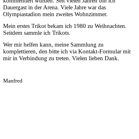
kommentiert wurden. Seit vielen Jahren bin ich
Dauergast in der Arena. Viele Jahre war das
TAUSCHEN/SWAP
Olympiastadion mein zweites Wohnzimmer.
Mein erstes Trikot bekam ich 1980 zu Weihnachten.
Fanshoptrikots / Retro-Shirts
Seitdem sammle ich Trikots.
Wer mir helfen kann, meine Sammlung zu
Gästebuch
komplettieren, den bitte ich via Kontakt-Formular mit
mir in Verbindung zu treten. Vielen lieben Dank.
Linkliste
Manfred
Kontakt
Meine Trikots
alle Trikots